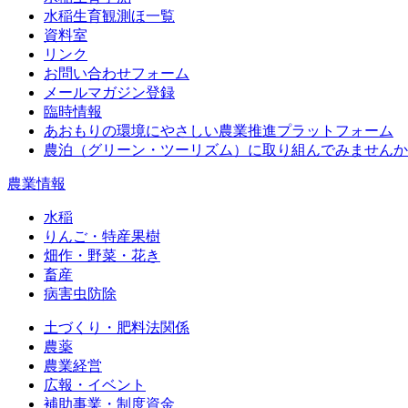
水稲生育観測ほ一覧
資料室
リンク
お問い合わせフォーム
メールマガジン登録
臨時情報
あおもりの環境にやさしい農業推進プラットフォーム
農泊（グリーン・ツーリズム）に取り組んでみませんか
農業情報
水稲
りんご・特産果樹
畑作・野菜・花き
畜産
病害虫防除
土づくり・肥料法関係
農薬
農業経営
広報・イベント
補助事業・制度資金