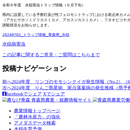
令和６年度　水稲害虫トラップ情報（６月下旬）

県内に設置している予察灯及び性フェロモントラップにおける斑点米カメム
（アカヒゲホソミドリカスミカメ、アカスジカスミカメ）、フタオビコヤガ
誘殺状況をお知らせします。

20240702_トラップ情報_青森県_水稲
水稲
病害虫
この記事に関するご意見・ご質問はこちらまで
投稿ナビゲーション
前へ
2024年度 リンゴのモモシンクイガ発生情報（No.2）（
次へ
2024年度 りんご黒星病、斑点落葉病の発生推移（県予察ほ
facebookでシェア
Xでシェア
農業情報トップページ
「農林水産力」の強化
アメダスデータ検索
水稲生育予測