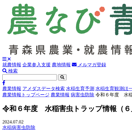
就農情報
企業参入支援
農地情報
メルマガ登録
検索
農業情報
アメダスデータ検索
水稲生育予測
水稲生育観測ほ
農業情報トップページ
農業情報
病害虫防除
令和６年度 水
令和６年度 水稲害虫トラップ情報（６
2024.07.02
水稲
病害虫防除