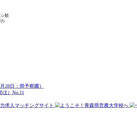
シ類

の

6月28日：県予察圃）
）No.11