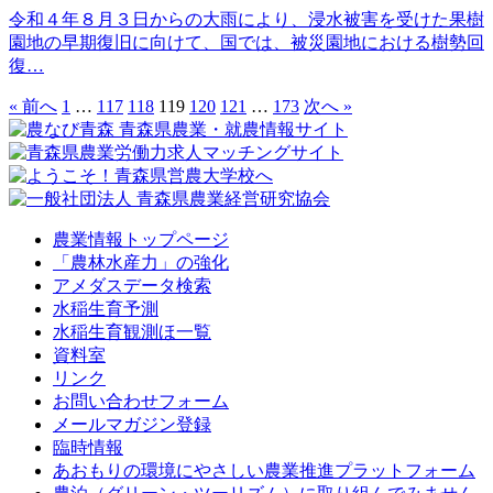
令和４年８月３日からの大雨により、浸水被害を受けた果樹
園地の早期復旧に向けて、国では、被災園地における樹勢回
復…
« 前へ
1
…
117
118
119
120
121
…
173
次へ »
農業情報トップページ
「農林水産力」の強化
アメダスデータ検索
水稲生育予測
水稲生育観測ほ一覧
資料室
リンク
お問い合わせフォーム
メールマガジン登録
臨時情報
あおもりの環境にやさしい農業推進プラットフォーム