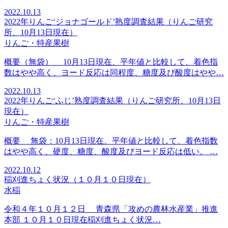
2022.10.13
2022年りんご‘ジョナゴールド’熟度調査結果（りんご研究
所、10月13日現在）
りんご・特産果樹
概要（無袋） 10月13日現在、平年値と比較して、着色指
数はやや高く、ヨード反応は同程度、糖度及び酸度はやや…
2022.10.13
2022年りんご‘ふじ’熟度調査結果（りんご研究所、10月13日
現在）
りんご・特産果樹
概要 無袋：10月13日現在、平年値と比較して、着色指数
はやや高く、硬度、糖度、酸度及びヨード反応は低い。 …
2022.10.12
稲刈進ちょく状況（１０月１０日現在）
水稲
令和４年１０月１２日 青森県「攻めの農林水産業」推進
本部 １０月１０日現在稲刈進ちょく状況…