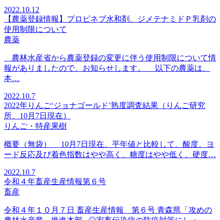
2022.10.12
【農薬登録情報】プロピネブ水和剤、ジメテナミドＰ乳剤の
使用制限について
農薬
農林水産省から農薬登録の変更に伴う使用制限について情
報がありましたので、お知らせします。 以下の農薬は、
本…
2022.10.7
2022年りんご‘ジョナゴールド’熟度調査結果（りんご研究
所、10月7日現在）
りんご・特産果樹
概要（無袋） 10月7日現在、平年値と比較して、酸度、ヨ
ード反応及び着色指数はやや高く、糖度はやや低く、硬度…
2022.10.7
令和４年畜産生産情報第６号
畜産
令和４年１０月７日 畜産生産情報 第６号 青森県「攻めの