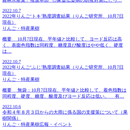
農林水産業」推進本部 ◎家畜伝染病の防疫対策にしっ…
2022.10.7
2022年りんご‘トキ’熟度調査結果（りんご研究所、10月7日
現在）
りんご・特産果樹
概要 10月7日現在、平年値と比較して、ヨード反応は高
く、表面色指数は同程度、糖度及び酸度はやや低く、硬度
は…
2022.10.7
2022年りんご‘ふじ’熟度調査結果（りんご研究所、10月7日
現在）
りんご・特産果樹
概要 無袋：10月7日現在、平年値と比較して、着色指数は
同程度、硬度、糖度、酸度及びヨード反応は低い。 有…
2022.10.6
令和４年８月３日からの大雨に係る国の支援策について（果
樹関係）
りんご・特産果樹
広報・イベント