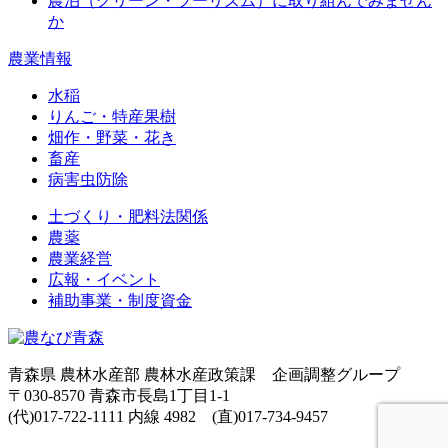
農泊（グリーン・ツーリズム）に取り組んでみません
か
農業情報
水稲
りんご・特産果樹
畑作・野菜・花き
畜産
病害虫防除
土づくり・肥料法関係
農薬
農業経営
広報・イベント
補助事業・制度資金
青森県 農林水産部 農林水産政策課 企画調整グループ
〒030-8570 青森市長島1丁目1-1
(代)017-722-1111 内線 4982 (直)017-734-9457