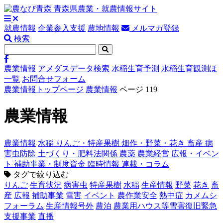
就農情報
企業参入支援
農地情報
メルマガ登録
検索
農業情報
アメダスデータ検索
水稲生育予測
水稲生育観測ほ
一覧
お問合せフォーム
農業情報トップページ
農業情報
ページ 119
農業情報
農業情報
水稲
りんご・特産果樹
畑作・野菜・花き
畜産
病
害虫防除
土づくり・肥料法関係
農薬
農業経営
広報・イベン
ト
補助事業・制度資金
臨時情報
連載・コラム
タグで絞り込む
りんご
生育状況
病害虫
特産果樹
水稲
生産情報
野菜
花き
畜
産
広報
補助事業
雪害
イベント
農作業安全
熱中症
カメムシ
フォーラム
生産情報号外
農泊
農業用ハウス等雪害復旧緊急
支援事業
直播