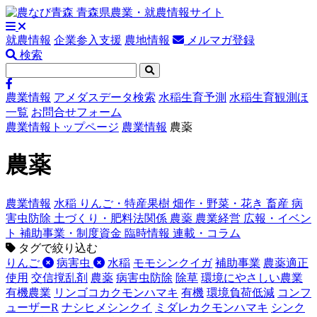
就農情報
企業参入支援
農地情報
メルマガ登録
検索
農業情報
アメダスデータ検索
水稲生育予測
水稲生育観測ほ
一覧
お問合せフォーム
農業情報トップページ
農業情報
農薬
農薬
農業情報
水稲
りんご・特産果樹
畑作・野菜・花き
畜産
病
害虫防除
土づくり・肥料法関係
農薬
農業経営
広報・イベン
ト
補助事業・制度資金
臨時情報
連載・コラム
タグで絞り込む
りんご
病害虫
水稲
モモシンクイガ
補助事業
農薬適正
使用
交信撹乱剤
農薬
病害虫防除
除草
環境にやさしい農業
有機農業
リンゴコカクモンハマキ
有機
環境負荷低減
コンフ
ューザーR
ナシヒメシンクイ
ミダレカクモンハマキ
シンク