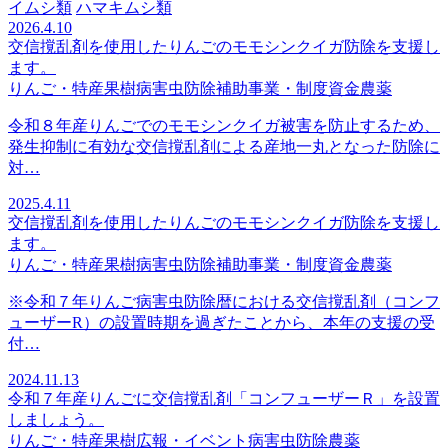
イムシ類
ハマキムシ類
2026.4.10
交信撹乱剤を使用したりんごのモモシンクイガ防除を支援し
ます。
りんご・特産果樹
病害虫防除
補助事業・制度資金
農薬
令和８年産りんごでのモモシンクイガ被害を防止するため、
発生抑制に有効な交信撹乱剤による産地一丸となった防除に
対…
2025.4.11
交信撹乱剤を使用したりんごのモモシンクイガ防除を支援し
ます。
りんご・特産果樹
病害虫防除
補助事業・制度資金
農薬
※令和７年りんご病害虫防除暦における交信撹乱剤（コンフ
ューザーR）の設置時期を過ぎたことから、本年の支援の受
付…
2024.11.13
令和７年産りんごに交信撹乱剤「コンフューザーＲ」を設置
しましょう。
りんご・特産果樹
広報・イベント
病害虫防除
農薬