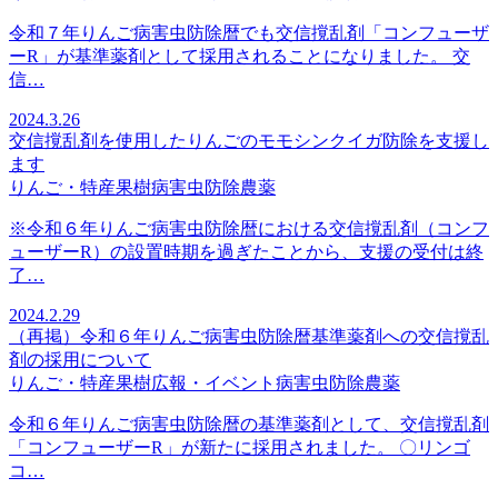
令和７年りんご病害虫防除暦でも交信撹乱剤「コンフューザ
ーR」が基準薬剤として採用されることになりました。 交
信…
2024.3.26
交信撹乱剤を使用したりんごのモモシンクイガ防除を支援し
ます
りんご・特産果樹
病害虫防除
農薬
※令和６年りんご病害虫防除暦における交信撹乱剤（コンフ
ューザーR）の設置時期を過ぎたことから、支援の受付は終
了…
2024.2.29
（再掲）令和６年りんご病害虫防除暦基準薬剤への交信撹乱
剤の採用について
りんご・特産果樹
広報・イベント
病害虫防除
農薬
令和６年りんご病害虫防除暦の基準薬剤として、交信撹乱剤
「コンフューザーR」が新たに採用されました。 〇リンゴ
コ…