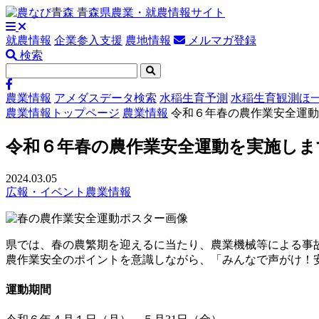
就農情報
企業参入支援
農地情報
メルマガ登録
検索
農業情報
アメダスデータ検索
水稲生育予測
水稲生育観測ほ
農業情報トップページ
農業情報
令和６年春の農作業安全運動
令和６年春の農作業安全運動を実施しま
2024.03.05
広報・イベント
農業情報
県では、春の農繁期を迎えるに当たり、農業機械等による事
農作業安全のポイントを意識しながら、「みんなで声がけ！
運動期間