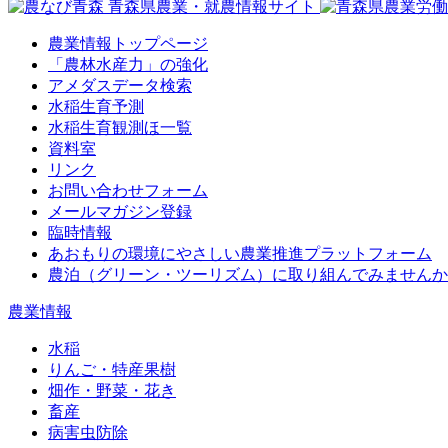
農業情報トップページ
「農林水産力」の強化
アメダスデータ検索
水稲生育予測
水稲生育観測ほ一覧
資料室
リンク
お問い合わせフォーム
メールマガジン登録
臨時情報
あおもりの環境にやさしい農業推進プラットフォーム
農泊（グリーン・ツーリズム）に取り組んでみませんか
農業情報
水稲
りんご・特産果樹
畑作・野菜・花き
畜産
病害虫防除