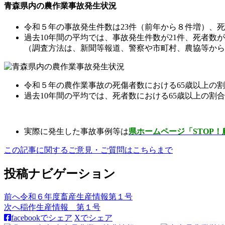
青森県内の農作業事故発生状況
令和５年の事故発生件数は23件（前年から８件増）、死
過去10年間の平均では、事故発生件数が21件、死者数が
（調査方法は、新聞等報道、警察や市町村、農協等から
令和５年の農作業事故の死傷者数における65歳以上の割合は
過去10年間の平均では、死者数における65歳以上の割
実際に発生した事故事例等は
県ホームページ「STOP
この記事に関するご意見・ご質問はこちらまで
投稿ナビゲーション
前へ
令和６年度畜産生産情報第１号
次へ
稲作生産情報 第１号
facebookでシェア
Xでシェア