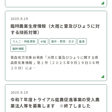
2025.9.19
臨時農業生産情報（大雨と雷及びひょうに対
する技術対策）
りんご・特産果樹
水稲
畑作・野菜・花き
畜産
臨時情報
青森地方気象台発表「大雨と雷及びひょうに関する青
森県気象情報 」第１号（２０２５年９月１９日０６時
１０分）によ…
2025.9.19
令和７年度トライアル就農促進事業の受入農
業法人等を募集します ※終了しました