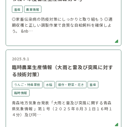
畜産
農業情報
◎家畜伝染病の防疫対策にしっかりと取り組もう ◎適
期収穫と正しい調製作業で良質な自給飼料を確保しよ
う。 &nb…
2025.9.1
臨時農業生産情報（大雨と雷及び突風に対す
る技術対策）
りんご・特産果樹
水稲
畑作・野菜・花き
畜産
臨時情報
青森地方気象台発表「大雨と雷及び突風に関する青森
県気象情報 」第１号（２０２５年８月３１日１６時１
４分）及び同…