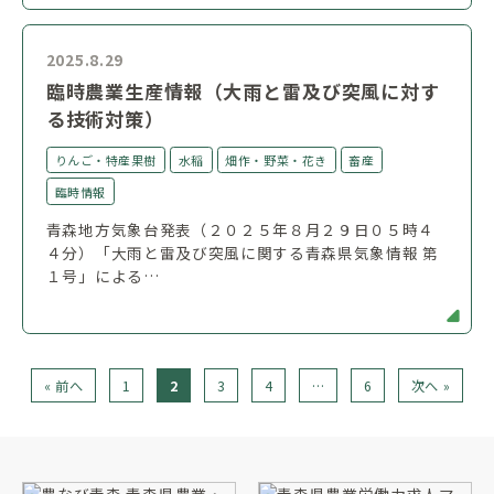
2025.8.29
臨時農業生産情報（大雨と雷及び突風に対す
る技術対策）
りんご・特産果樹
水稲
畑作・野菜・花き
畜産
臨時情報
青森地方気象台発表（２０２５年８月２９日０５時４
４分）「大雨と雷及び突風に関する青森県気象情報 第
１号」による…
« 前へ
1
2
3
4
…
6
次へ »