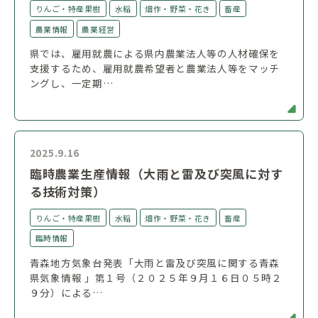
りんご・特産果樹
水稲
畑作・野菜・花き
畜産
農業情報
農業経営
県では、雇用就農による県内農業法人等の人材確保を
支援するため、雇用就農希望者と農業法人等をマッチ
ングし、一定期…
2025.9.16
臨時農業生産情報（大雨と雷及び突風に対す
る技術対策）
りんご・特産果樹
水稲
畑作・野菜・花き
畜産
臨時情報
青森地方気象台発表「大雨と雷及び突風に関する青森
県気象情報 」第１号（２０２５年９月１６日０５時２
９分）による…