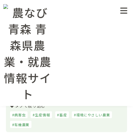
農業情報トップページ
農業情報
畜産
ページ 2
畜産
農業情報
水稲
りんご・特産果樹
畑作・野菜・花き
畜産
病害虫防除
土づくり・肥料法関係
農薬
農業経営
広報・イベント
補助事業・制度資金
臨時情報
連載・コラム
タグで絞り込む
病害虫
生産情報
畜産
環境にやさしい農業
有機農業