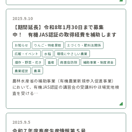
2025.9.10
【期間延長】令和8年1月30日まで募集
中！ 有機JAS認証の取得経費を補助します
お知らせ
りんご・特産果樹
土づくり・肥料法関係
広報・イベント
水稲
環境にやさしい農業
畑作・野菜・花き
畜産
病害虫防除
補助事業・制度資金
農業経営
農薬
農林水産省の補助事業（有機農業新規参入促進事業）
において、有機JAS認証の講習会の受講料やほ場実地検
査を受ける…
2025.9.5
令和７年度畜産生産情報第５号