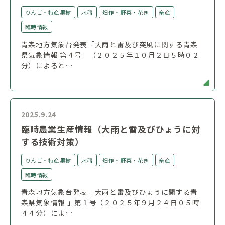
りんご・特産果樹
水稲
畑作・野菜・花き
畜産
臨時情報
青森地方気象台発表「大雨と雷及び突風に関する青森
県気象情報 第４号」（２０２５年１０月２日５時０２
分）によると…
2025.9.24
臨時農業生産情報（大雨と雷及びひょうに対
する技術対策）
りんご・特産果樹
水稲
畑作・野菜・花き
畜産
臨時情報
青森地方気象台発表「大雨と雷及びひょうに関する青
森県気象情報 」第１号（２０２５年９月２４日０５時
４４分）によ…