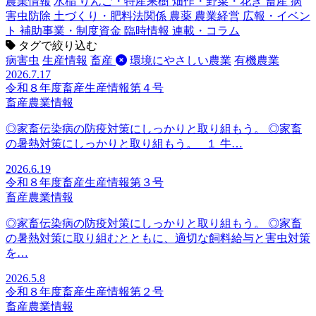
農業情報
水稲
りんご・特産果樹
畑作・野菜・花き
畜産
病
害虫防除
土づくり・肥料法関係
農薬
農業経営
広報・イベン
ト
補助事業・制度資金
臨時情報
連載・コラム
タグで絞り込む
病害虫
生産情報
畜産
環境にやさしい農業
有機農業
2026.7.17
令和８年度畜産生産情報第４号
畜産
農業情報
◎家畜伝染病の防疫対策にしっかりと取り組もう。 ◎家畜
の暑熱対策にしっかりと取り組もう。 １ 牛…
2026.6.19
令和８年度畜産生産情報第３号
畜産
農業情報
◎家畜伝染病の防疫対策にしっかりと取り組もう。 ◎家畜
の暑熱対策に取り組むとともに、適切な飼料給与と害虫対策
を…
2026.5.8
令和８年度畜産生産情報第２号
畜産
農業情報