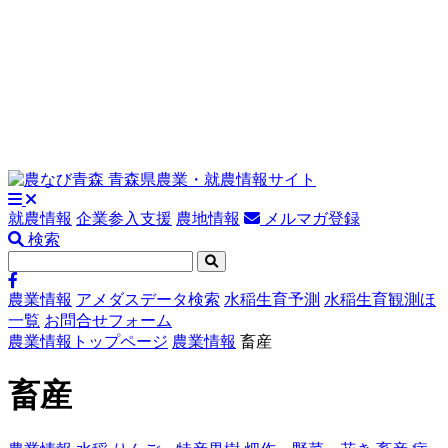
就農情報
企業参入支援
農地情報
メルマガ登録
検索
農業情報
アメダスデータ検索
水稲生育予測
水稲生育観測ほ
一覧
お問合せフォーム
農業情報トップページ
農業情報
畜産
畜産