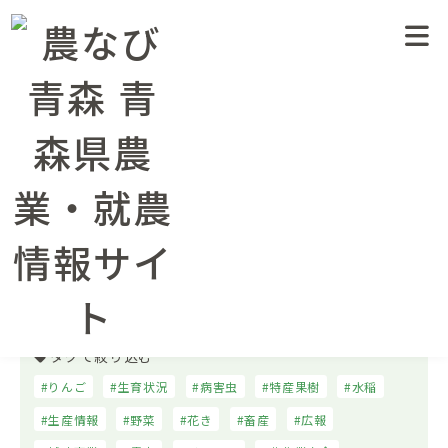
農業情報トップページ
農業情報
ページ 149
農業情報
農業情報
水稲
りんご・特産果樹
畑作・野菜・花き
畜産
病害虫防除
土づくり・肥料法関係
農薬
農業経営
広報・イベント
補助事業・制度資金
臨時情報
連載・コラム
タグで絞り込む
りんご
生育状況
病害虫
特産果樹
水稲
生産情報
野菜
花き
畜産
広報