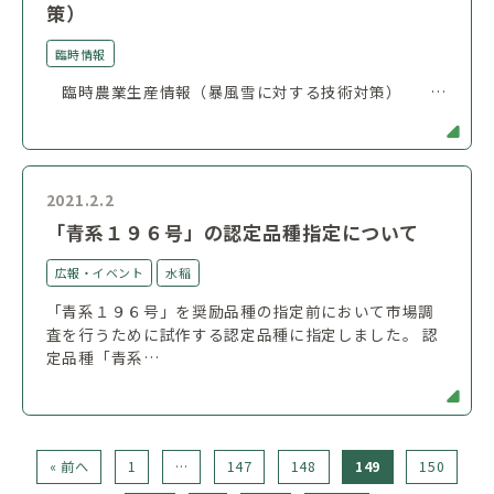
策）
臨時情報
臨時農業生産情報（暴風雪に対する技術対策） …
2021.2.2
「青系１９６号」の認定品種指定について
広報・イベント
水稲
「青系１９６号」を奨励品種の指定前において市場調
査を行うために試作する認定品種に指定しました。 認
定品種「青系…
« 前へ
1
…
147
148
149
150