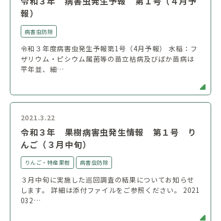
令和３年 病害虫発生予報 第１号（４月予
報）
病害虫防除
令和３年度病害虫発生予報第1号（4月予報） 水稲：フ
ザリウム・ピシウム属菌等の苗立枯病及びばか苗病は
平年並、細…
2021.3.22
令和３年 果樹病害虫発生情報 第１号 り
んご（３月中旬）
りんご・特産果樹
病害虫防除
３月中旬に実施した巡回調査の結果についてお知らせ
します。 詳細は添付ファイルをご参照ください。 2021
032…