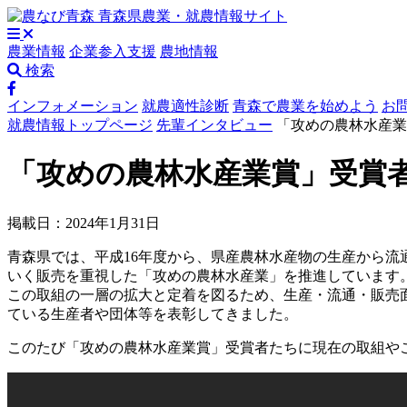
農業情報
企業参入支援
農地情報
検索
インフォメーション
就農適性診断
青森で農業を始めよう
お
就農情報トップページ
先輩インタビュー
「攻めの農林水産業
「攻めの農林水産業賞」受賞
掲載日：2024年1月31日
青森県では、平成16年度から、県産農林水産物の生産から
いく販売を重視した「攻めの農林水産業」を推進しています
この取組の一層の拡大と定着を図るため、生産・流通・販売
ている生産者や団体等を表彰してきました。
このたび「攻めの農林水産業賞」受賞者たちに現在の取組や