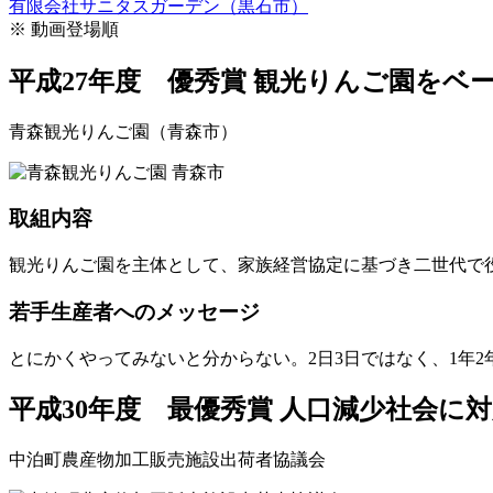
有限会社サニタスガーデン（黒石市）
※ 動画登場順
平成27年度 優秀賞
観光りんご園をベー
青森観光りんご園（青森市）
取組内容
観光りんご園を主体として、家族経営協定に基づき二世代で
若手生産者へのメッセージ
とにかくやってみないと分からない。2日3日ではなく、1年
平成30年度 最優秀賞
人口減少社会に対
中泊町農産物加工販売施設出荷者協議会