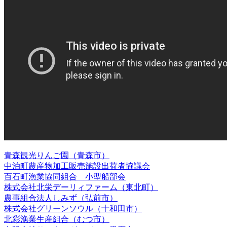
青森観光りんご園（青森市）
中泊町農産物加工販売施設出荷者協議会
百石町漁業協同組合 小型船部会
株式会社北栄デーリィファーム（東北町）
農事組合法人しみず（弘前市）
株式会社グリーンソウル（十和田市）
北彩漁業生産組合（むつ市）