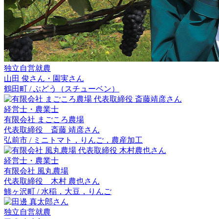
独立自営就農
山田 俊
さん・
園実
さん
鶴田町 / ぶどう（スチューベン）
経営士・農業士
有限会社 まごころ農場
代表取締役 斎藤 靖彦
さん
弘前市 / ミニトマト，りんご，農産加工
経営士・農業士
有限会社 風丸農場
代表取締役 木村 農也
さん
鯵ヶ沢町 / 水稲，大豆，りんご
独立自営就農