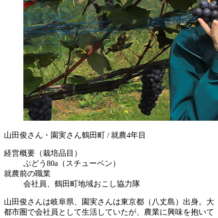
山田俊さん・園実さん
鶴田町 / 就農4年目
経営概要（栽培品目）
ぶどう80a（スチューベン）
就農前の職業
会社員、鶴田町地域おこし協力隊
山田俊さんは岐阜県、園実さんは東京都（八丈島）出身。大
都市圏で会社員として生活していたが、農業に興味を抱いて