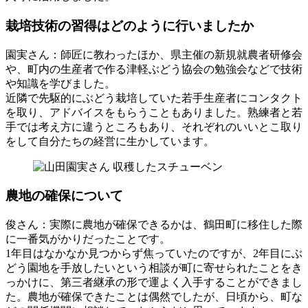
栽培技術の習得はどのように行いましたか
園実さん
：師匠に教わったほか、県主催の新規就農者研修会
や、町内の生産者で作る津軽ぶどう協会の勉強会などで技術
や知識を学びました。
近隣で先駆的にぶどう栽培していた若手生産者にコンタクト
を取り、アドバイスをもらうこともありました。熟練者と若
手では考え方に違うところもあり、それぞれのいいとこ取り
をして自分たちの経営に生かしています。
農地の確保について
俊さん
：実際に農地が確保できるかは、鶴田町に移住した際
に一番気がかりだったことです。
1年目はなかなか見つからず焦っていたのですが、2年目にぶ
どう園地を手放したいという相談が町に寄せられたことをき
っかけに、第三者継承の形で運よく入手することができまし
た。農地が確保できたことは偶然でしたが、日頃から、町な