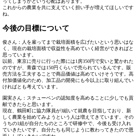
ってしまうかという心配はあります。
これからの農業を共に支えていく担い手が増えてほしいです
ね。
今後の目標について
俊さん
：人を雇ってまで栽培面積を広げたいという思いはな
く、現在の栽培面積で収益性を高めていく経営ができればと
思っています。
以前、東京に売りに行った際には1房350円で安いと驚かれた
のですが、青森では150円くらいで売られているんです。販
売方法を工夫することで商品価値は高めていけそうです。高
付加価値化のため、加工品の開発にも今以上に取り組んでい
ければとも考えています。
園実さん
：スチューベンの認知度を高めることに少しでも貢
献できたらと思います。
現在、鶴田町に協力隊員が3組いて就農を目指しており、新
しく農業を始めてみようという人は増えてきています。その
うちの1組が自分たちのところで研修中で、今後も受け入れ
ていきたいです。自分たちも同じように教わってきたので恩