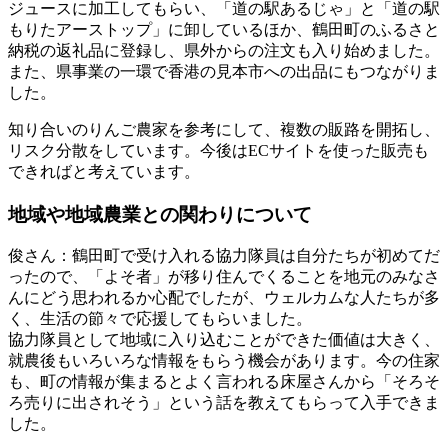
ジュースに加工してもらい、「道の駅あるじゃ」と「道の駅
もりたアーストップ」に卸しているほか、鶴田町のふるさと
納税の返礼品に登録し、県外からの注文も入り始めました。
また、県事業の一環で香港の見本市への出品にもつながりま
した。
知り合いのりんご農家を参考にして、複数の販路を開拓し、
リスク分散をしています。今後はECサイトを使った販売も
できればと考えています。
地域や地域農業との関わりについて
俊さん
：鶴田町で受け入れる協力隊員は自分たちが初めてだ
ったので、「よそ者」が移り住んでくることを地元のみなさ
んにどう思われるか心配でしたが、ウェルカムな人たちが多
く、生活の節々で応援してもらいました。
協力隊員として地域に入り込むことができた価値は大きく、
就農後もいろいろな情報をもらう機会があります。今の住家
も、町の情報が集まるとよく言われる床屋さんから「そろそ
ろ売りに出されそう」という話を教えてもらって入手できま
した。