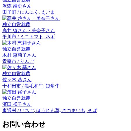
沢森 靖史
さん
田子町 / にんにく, えごま
独立自営就農
高井 啓
さん・
美奈子
さん
平川市 / ミニトマト, ネギ
独立自営就農
木村 恵莉子
さん
青森市 / りんご
独立自営就農
佐々木 基
さん
十和田市 / 黒毛和牛, 短角牛
独立自営就農
濱田 裕子
さん
東通村 / いちご, ほうれん草, さつまいも, そば
お問い合わせ