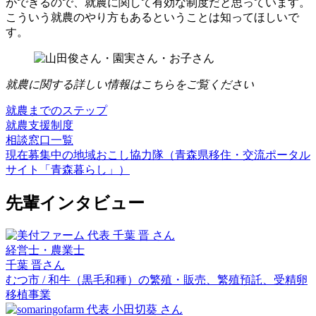
ができるので、就農に関して有効な制度だと思っています。
こういう就農のやり方もあるということは知ってほしいで
す。
就農に関する詳しい情報はこちらをご覧ください
就農までのステップ
就農支援制度
相談窓口一覧
現在募集中の地域おこし協力隊（青森県移住・交流ポータル
サイト「青森暮らし」）
先輩インタビュー
経営士・農業士
千葉 晋
さん
むつ市 / 和牛（黒毛和種）の繁殖・販売、繁殖預託、受精卵
移植事業