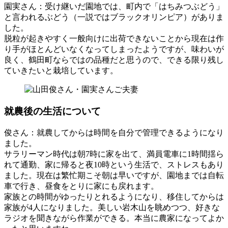
園実さん
：受け継いだ園地では、町内で「はちみつぶどう」
と言われるぶどう（一説ではブラックオリンピア）がありま
した。
脱粒が起きやすく一般向けに出荷できないことから現在は作
り手がほとんどいなくなってしまったようですが、味わいが
良く、鶴田町ならではの品種だと思うので、できる限り残し
ていきたいと栽培しています。
就農後の生活について
俊さん
：就農してからは時間を自分で管理できるようになり
ました。
サラリーマン時代は朝7時に家を出て、満員電車に1時間揺ら
れて通勤、家に帰ると夜10時という生活で、ストレスもあり
ました。現在は繁忙期こそ朝は早いですが、園地までは自転
車で行き、昼食をとりに家にも戻れます。
家族との時間がゆったりとれるようになり、移住してからは
家族が4人になりました。美しい岩木山を眺めつつ、好きな
ラジオを聞きながら作業ができる。本当に農家になってよか