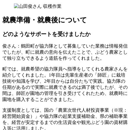
就農準備・就農後について
どのようなサポートを受けましたか
俊さん
：鶴田町が協力隊として募集していた業務は情報発信
でしたが、町に就農の意向を伝えたことで、ぶどう農家とし
て独り立ちできるよう道筋を作ってくれました。
町では、就農希望の協力隊員へ指導をしてくれる農家さんを
紹介してくれました。1年目は先輩生産者の「師匠」に栽培
技術や知識を学び、2年目からは自分たちで実践。協力隊の
任期があるので実際に就農できるのは満了後でしたが、その
間は、師匠が園地の管理を引き受けてくれたため、就農時に
園地を購入することができました。
支援制度としては、国の「農業次世代人材投資事業（※現：
経営開始資金）」や協力隊の起業支援補助金、県の補助事業
を、経営が安定するまでの生活資金や観光ぶどう園の資材購
入等に活用しました。