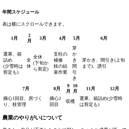
年間スケジュール
表は横にスクロールできます。
2
1月
3月
4月
5月
6月
月
芽
選果、箱
支柱の
か
全休
詰め
全
補修
き
芽かき、間引き(上旬
(下旬か
(少雪時は
休
枝の結
間
まで)、誘引
ら剪定)
剪定も)
束作業
引
き
9
10
7月
8月
11月
12月
月
月
摘心1回目、房づく
摘心2
選果、箱詰め(少雪時
収穫
り、枝管理
回目
は剪定も)
農業のやりがいについて