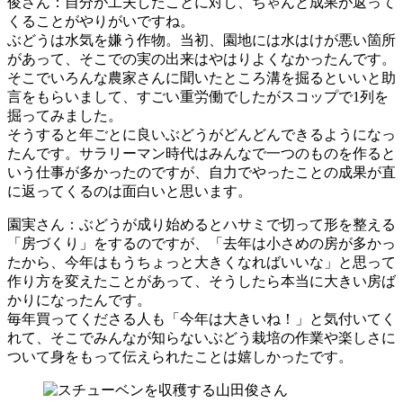
俊さん
：自分が工夫したことに対し、ちゃんと成果が返って
くることがやりがいですね。
ぶどうは水気を嫌う作物。当初、園地には水はけが悪い箇所
があって、そこでの実の出来はやはりよくなかったんです。
そこでいろんな農家さんに聞いたところ溝を掘るといいと助
言をもらいまして、すごい重労働でしたがスコップで1列を
掘ってみました。
そうすると年ごとに良いぶどうがどんどんできるようになっ
たんです。サラリーマン時代はみんなで一つのものを作ると
いう仕事が多かったのですが、自力でやったことの成果が直
に返ってくるのは面白いと思います。
園実さん
：ぶどうが成り始めるとハサミで切って形を整える
「房づくり」をするのですが、「去年は小さめの房が多かっ
たから、今年はもうちょっと大きくなればいいな」と思って
作り方を変えたことがあって、そうしたら本当に大きい房ば
かりになったんです。
毎年買ってくださる人も「今年は大きいね！」と気付いてく
れて、そこでみんなが知らないぶどう栽培の作業や楽しさに
ついて身をもって伝えられたことは嬉しかったです。