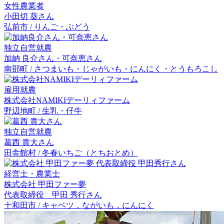
女性農業者
小田切 葵
さん
弘前市 / りんご・ぶどう
独立自営就農
加納 良介
さん・
可奈恵
さん
南部町 / さつまいも・じゃがいも・にんにく・とうもろこし
雇用就農
株式会社NAMIKIデーリィファーム
野辺地町 / 生乳・仔牛
独立自営就農
葛西 貴大
さん
田舎館村 / 冬春いちご（とちおとめ）
経営士・農業士
株式会社 甲田ファー夢
代表取締役 甲田 秀行
さん
十和田市 / キャベツ，ながいも，にんにく