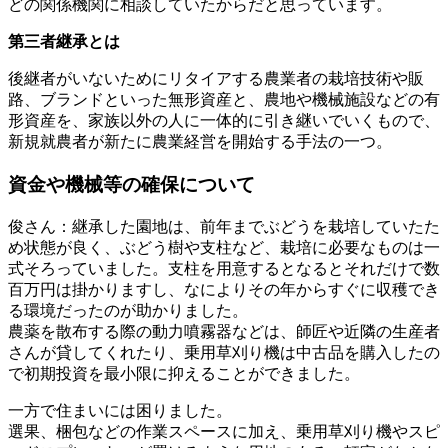
どの関係機関に相談していたからだと思っています。
第三者継承とは
後継者がいないためにリタイアする農業者の栽培技術や販
路、ブランドといった無形資産と、農地や機械施設などの有
形資産を、家族以外の人に一体的に引き継いでいくもので、
新規就農者が新たに農業経営を開始する手法の一つ。
資金や機械等の確保について
俊さん
：継承した園地は、前年までぶどうを栽培していたた
め状態が良く、ぶどう樹や支柱など、栽培に必要なものは一
式そろっていました。支柱を用意するとなるとそれだけで数
百万円は掛かりますし、なによりその年からすぐに収穫でき
る環境だったのが助かりました。
農薬を散布する際の動力噴霧器などは、師匠や近隣の生産者
さんが貸してくれたり、乗用草刈り機は中古品を購入したの
で初期投資を最小限に抑えることができました。
一方で住まいには困りました。
選果、梱包などの作業スペースに加え、乗用草刈り機やスピ