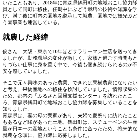
いたこともあり、2018年に青森県鶴田町の地域おこし協力隊
員として同町に移住。任期中にぶどう栽培の技術や知識を学
び、満了後に町内の園地を継承して就農。園地では観光ぶど
う園事業も運営している。
就農した経緯
俊さん
：大阪・東京で10年ほどサラリーマン生活を送ってき
ましたが、勤務環境の変化が激しく、家族と過ごす時間もと
りづらい仕事に身を置く中で、今後も働き続けられるのか不
安を感じていました。
そこで元々興味のあった農業、できれば果樹農家になりたい
と考え、果物産地への移住を検討していました。情報収集の
ため、都内の「ふるさと回帰支援センター」を訪れたとこ
ろ、青森県鶴田町で地域おこし協力隊を募集していることを
知りました。
青森県は、妻の母の実家があり、夫婦で夏祭りに訪れたこと
もあるなど縁があった土地。鶴田町は、スチューベンの生産
量が日本一の産地ということも条件に合ったため、将来的な
就農を念頭に、協力隊に応募しました。