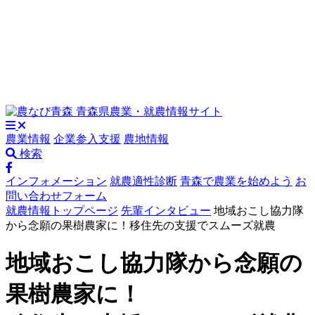
農業情報
企業参入支援
農地情報
検索
インフォメーション
就農適性診断
青森で農業を始めよう
お
問い合わせフォーム
就農情報トップページ
先輩インタビュー
地域おこし協力隊
から念願の果樹農家に！移住先の支援でスムーズ就農
地域おこし協力隊から念願の
果樹農家に！