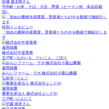
田邊 真太郎
さん
平内町 / お米，そば，大豆，野菜（ピーマン他、多品目栽
培）
特別インタビュー
「攻めの農林水産業賞」受賞者たちの今を動画で御紹介しま
す
雇用就農
株式会社中里青果
五戸町 / ながいも、だいこん、ごぼう
雇用就農
みらいファーム・ラボ 株式会社小栗山農園
弘前市 / りんご
雇用就農
農業生産法人 株式会社よしだや
三戸町 / にんにく
独立自営就農