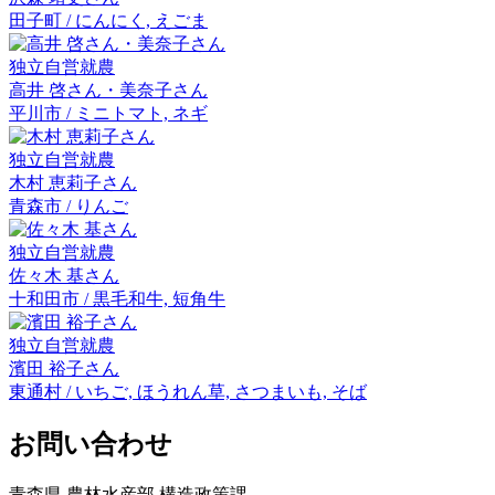
田子町 / にんにく, えごま
独立自営就農
高井 啓
さん・
美奈子
さん
平川市 / ミニトマト, ネギ
独立自営就農
木村 恵莉子
さん
青森市 / りんご
独立自営就農
佐々木 基
さん
十和田市 / 黒毛和牛, 短角牛
独立自営就農
濱田 裕子
さん
東通村 / いちご, ほうれん草, さつまいも, そば
お問い合わせ
青森県 農林水産部 構造政策課