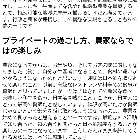
元し、エネルギー生産までを含めた循環型農業を構築するこ
とで、持続可能な地域の未来が描けるはずだと考えていま
す。行政と農家が連携し、この構想を実現させることも私の
夢の一つです。
プライベートの過ごし方、農家ならで
はの楽しみ
農家になってからは、お米や魚、そしてお肉の味に厳しくな
りました（笑）。自分が生産者になることで、食材の違いが
分かるようになったのだと思います。趣味は日本酒を取り寄
せて楽しむこと。以前は高級なレストランや料亭での食事が
贅沢だと思っていましたが、今は「炊きたての新米を食べ、
美味しい和牛を食べ、日本酒を嗜むこと」こそが、日本人に
とって最高の贅沢だと感じています。値段が高いだけが贅沢
じゃないという部分を感じ取れるようになったのは、農業を
始めて良かったと思えることの一つですね。最近はPTA活動
で知り合った、気の合う仲間たちと日本酒談義をすることが
楽しみの一つになっています。こうしたわがままを許してく
れる家族には、本当に感謝しています。