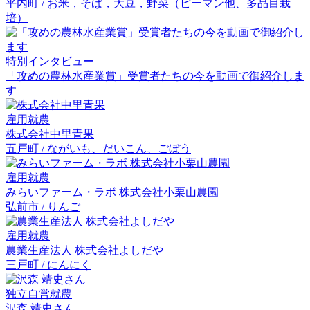
平内町 / お米，そば，大豆，野菜（ピーマン他、多品目栽
培）
特別インタビュー
「攻めの農林水産業賞」受賞者たちの今を動画で御紹介しま
す
雇用就農
株式会社中里青果
五戸町 / ながいも、だいこん、ごぼう
雇用就農
みらいファーム・ラボ 株式会社小栗山農園
弘前市 / りんご
雇用就農
農業生産法人 株式会社よしだや
三戸町 / にんにく
独立自営就農
沢森 靖史
さん