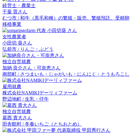
経営士・農業士
千葉 晋
さん
むつ市 / 和牛（黒毛和種）の繁殖・販売、繁殖預託、受精卵
移植事業
女性農業者
小田切 葵
さん
弘前市 / りんご・ぶどう
独立自営就農
加納 良介
さん・
可奈恵
さん
南部町 / さつまいも・じゃがいも・にんにく・とうもろこし
雇用就農
株式会社NAMIKIデーリィファーム
野辺地町 / 生乳・仔牛
独立自営就農
葛西 貴大
さん
田舎館村 / 冬春いちご（とちおとめ）