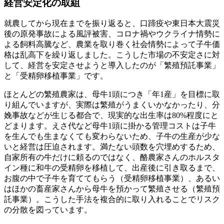
経営安定化の取組
就農してから現在までを振り返ると、口蹄疫や東日本大震災
後の原発事故による風評被害、コロナ禍やウクライナ情勢に
よる飼料高騰など、農業を取り巻く社会情勢によって子牛価
格は乱高下を繰り返しました。こうした市場の不安定さに対
して、経営を安定させようと導入したのが「繁殖預託事業」
と「受精卵移植事業」です。
ほとんどの繁殖農家は、母牛1頭につき「年1産」を目標に取
り組んでいますが、実際は繁殖がうまくいかなかったり、分
娩事故などが生じる都合で、現実的な出生率は80%程度にと
どまります。えさ代など母牛1頭に掛かる管理コストは子牛
を生んでも生まなくても変わらないため、子牛の生産が少な
いと経営は圧迫されます。満たない頭数を穴埋めするため、
自家所有の牛だけに頼るのではなく、酪農家さんのホルスタ
イン種に和牛の受精卵を移植して、出産後に引き取るまで、
お腹の中で子牛を育ててもらう（受精卵移植事業）、あるい
はほかの畜産家さんから母牛を預かって繁殖させる（繁殖預
託事業）。こうした手法を複合的に取り入れることでリスク
の分散を図っています。