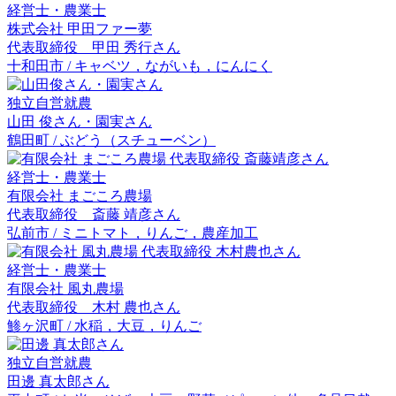
経営士・農業士
株式会社 甲田ファー夢
代表取締役 甲田 秀行
さん
十和田市 / キャベツ，ながいも，にんにく
独立自営就農
山田 俊
さん・
園実
さん
鶴田町 / ぶどう（スチューベン）
経営士・農業士
有限会社 まごころ農場
代表取締役 斎藤 靖彦
さん
弘前市 / ミニトマト，りんご，農産加工
経営士・農業士
有限会社 風丸農場
代表取締役 木村 農也
さん
鯵ヶ沢町 / 水稲，大豆，りんご
独立自営就農
田邊 真太郎
さん