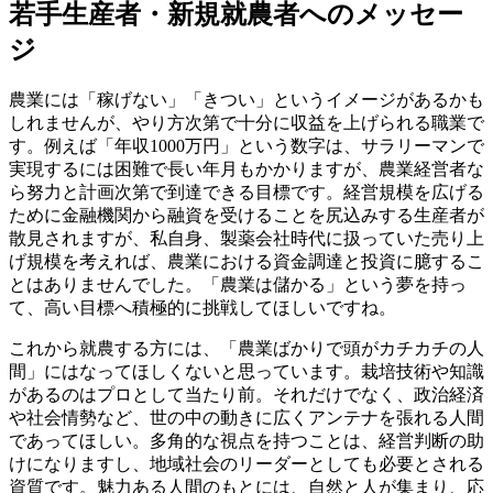
若手生産者・新規就農者へのメッセー
ジ
農業には「稼げない」「きつい」というイメージがあるかも
しれませんが、やり方次第で十分に収益を上げられる職業で
す。例えば「年収1000万円」という数字は、サラリーマンで
実現するには困難で長い年月もかかりますが、農業経営者な
ら努力と計画次第で到達できる目標です。経営規模を広げる
ために金融機関から融資を受けることを尻込みする生産者が
散見されますが、私自身、製薬会社時代に扱っていた売り上
げ規模を考えれば、農業における資金調達と投資に臆するこ
とはありませんでした。「農業は儲かる」という夢を持っ
て、高い目標へ積極的に挑戦してほしいですね。
これから就農する方には、「農業ばかりで頭がカチカチの人
間」にはなってほしくないと思っています。栽培技術や知識
があるのはプロとして当たり前。それだけでなく、政治経済
や社会情勢など、世の中の動きに広くアンテナを張れる人間
であってほしい。多角的な視点を持つことは、経営判断の助
けになりますし、地域社会のリーダーとしても必要とされる
資質です。魅力ある人間のもとには、自然と人が集まり、応