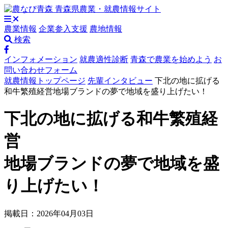
農業情報
企業参入支援
農地情報
検索
インフォメーション
就農適性診断
青森で農業を始めよう
お
問い合わせフォーム
就農情報トップページ
先輩インタビュー
下北の地に拡げる
和牛繁殖経営地場ブランドの夢で地域を盛り上げたい！
下北の地に拡げる和牛繁殖経
営
地場ブランドの夢で地域を盛
り上げたい！
掲載日：2026年04月03日