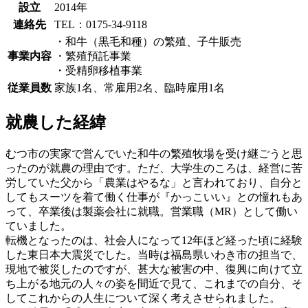
設立
2014年
連絡先
TEL：0175-34-9118
・和牛（黒毛和種）の繁殖、子牛販売
事業内容
・繁殖預託事業
・受精卵移植事業
従業員数
家族1名、常雇用2名、臨時雇用1名
就農した経緯
むつ市の実家で営んでいた和牛の繁殖牧場を受け継ごうと思
ったのが就農の理由です。ただ、大学生のころは、経営に苦
労していた父から「農業はやるな」と言われており、自分と
してもスーツを着て働く仕事が『かっこいい』との憧れもあ
って、卒業後は製薬会社に就職。営業職（MR）として働い
ていました。
転機となったのは、社会人になって12年ほど経った頃に経験
した東日本大震災でした。当時は福島県いわき市の担当で、
現地で被災したのですが、甚大な被害の中、復興に向けて立
ち上がる地元の人々の姿を間近で見て、これまでの自分、そ
してこれからの人生について深く考えさせられました。