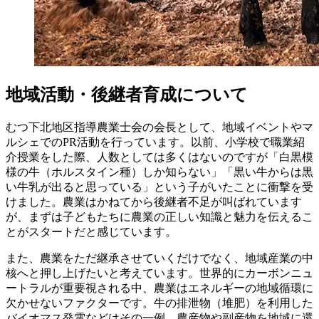
地域活動・後継者育成について
むつ下北地区指導農業士会の会長として、地域イベントやマ
ルシェでのPR活動を行っています。以前、小学校で職業紹
介授業をした際、人数としては多くはないのですが「白黒模
様の牛（ホルスタイン種）しか知らない」「黒い牛からは黒
い牛乳が出ると思っている」という子がいたことに衝撃を受
けました。農業はかねてから後継者不足が叫ばれています
が、まずは子どもたちに農業の正しい知識と魅力を伝えるこ
とがスタートだと感じています。
また、農業をただ継承させていくだけでなく、地域産業の中
核へと押し上げたいと考えています。世界的にカーボンニュ
ートラルが重要視される中、農業はエネルギーの地域循環に
欠かせないファクターです。牛の排泄物（堆肥）を利用した
バイオマス発電などはその一例。農産物や副産物を地域に還