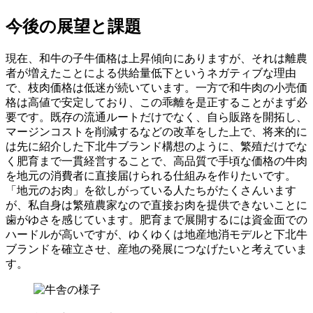
今後の展望と課題
現在、和牛の子牛価格は上昇傾向にありますが、それは離農
者が増えたことによる供給量低下というネガティブな理由
で、枝肉価格は低迷が続いています。一方で和牛肉の小売価
格は高値で安定しており、この乖離を是正することがまず必
要です。既存の流通ルートだけでなく、自ら販路を開拓し、
マージンコストを削減するなどの改革をした上で、将来的に
は先に紹介した下北牛ブランド構想のように、繁殖だけでな
く肥育まで一貫経営することで、高品質で手頃な価格の牛肉
を地元の消費者に直接届けられる仕組みを作りたいです。
「地元のお肉」を欲しがっている人たちがたくさんいます
が、私自身は繁殖農家なので直接お肉を提供できないことに
歯がゆさを感じています。肥育まで展開するには資金面での
ハードルが高いですが、ゆくゆくは地産地消モデルと下北牛
ブランドを確立させ、産地の発展につなげたいと考えていま
す。