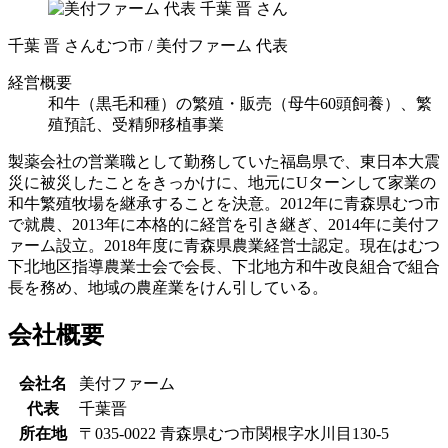
千葉 晋 さん
むつ市 / 美付ファーム 代表
経営概要
和牛（黒毛和種）の繁殖・販売（母牛60頭飼養）、繁
殖預託、受精卵移植事業
製薬会社の営業職として勤務していた福島県で、東日本大震
災に被災したことをきっかけに、地元にUターンして家業の
和牛繁殖牧場を継承することを決意。2012年に青森県むつ市
で就農、2013年に本格的に経営を引き継ぎ、2014年に美付フ
ァーム設立。2018年度に青森県農業経営士認定。現在はむつ
下北地区指導農業士会で会長、下北地方和牛改良組合で組合
長を務め、地域の農産業をけん引している。
会社概要
会社名
美付ファーム
代表
千葉晋
所在地
〒035-0022 青森県むつ市関根字水川目130-5