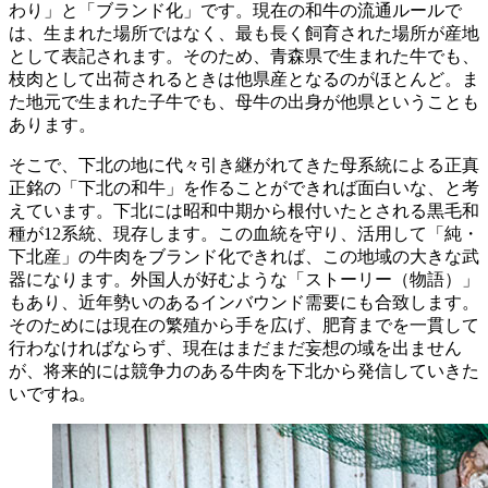
わり」と「ブランド化」です。現在の和牛の流通ルールで
は、生まれた場所ではなく、最も長く飼育された場所が産地
として表記されます。そのため、青森県で生まれた牛でも、
枝肉として出荷されるときは他県産となるのがほとんど。ま
た地元で生まれた子牛でも、母牛の出身が他県ということも
あります。
そこで、下北の地に代々引き継がれてきた母系統による正真
正銘の「下北の和牛」を作ることができれば面白いな、と考
えています。下北には昭和中期から根付いたとされる黒毛和
種が12系統、現存します。この血統を守り、活用して「純・
下北産」の牛肉をブランド化できれば、この地域の大きな武
器になります。外国人が好むような「ストーリー（物語）」
もあり、近年勢いのあるインバウンド需要にも合致します。
そのためには現在の繁殖から手を広げ、肥育までを一貫して
行わなければならず、現在はまだまだ妄想の域を出ません
が、将来的には競争力のある牛肉を下北から発信していきた
いですね。