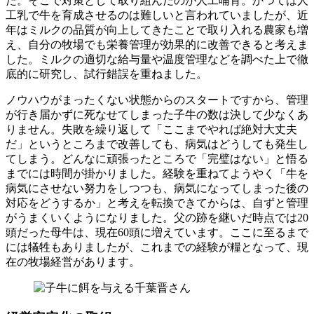
た。そこで対策として取り組んだのが人工哺育。かつては人
工乳で牛を育成させるのは難しいと言われていましたが、近
年はミルクの品質が向上してきたことで取り入れる農家も増
え、自分の牧場でも栄養管理が効果的に改善できると考えま
した。ミルクの適切な給与量や温度管理などを調べた上で徹
底的に研究し、試行錯誤を重ねました。
ノウハウがまったくない状態からのスタートですから、管理
が行き届かずに死なせてしまった子牛の数は決して少なくあ
りません。失敗を繰り返して「ここまでやれば絶対大丈夫
だ」というところまで改善しても、病気はどうしても発生し
てしまう。どんなに頑張ったところで「完璧はない」と悟る
までには時間が掛かりました。経験を重ねてようやく「牛を
病気にさせない努力をしつつも、病気になってしまった後の
対応をどうするか」と考えを転換できてからは、自ずと管理
がうまくいくようになりました。父の跡を継いだ時点では20
頭だった母牛は、現在60頭に増えています。ここに至るまで
には犠牲もありましたが、これまでの経験が糧となって、現
在の牧場経営があります。